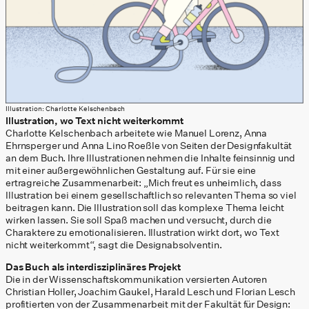
Illustration: Charlotte Kelschenbach
Illustration, wo Text nicht weiterkommt
Charlotte Kelschenbach arbeitete wie Manuel Lorenz, Anna
Ehrnsperger und Anna Lino Roeßle von Seiten der Designfakultät
an dem Buch. Ihre Illustrationen nehmen die Inhalte feinsinnig und
mit einer außergewöhnlichen Gestaltung auf. Für sie eine
ertragreiche Zusammenarbeit: „Mich freut es unheimlich, dass
Illustration bei einem gesellschaftlich so relevanten Thema so viel
beitragen kann. Die Illustration soll das komplexe Thema leicht
wirken lassen. Sie soll Spaß machen und versucht, durch die
Charaktere zu emotionalisieren. Illustration wirkt dort, wo Text
nicht weiterkommt“, sagt die Designabsolventin.
Das Buch als interdisziplinäres Projekt
Die in der Wissenschaftskommunikation versierten Autoren
Christian Holler, Joachim Gaukel, Harald Lesch und Florian Lesch
profitierten von der Zusammenarbeit mit der Fakultät für Design: