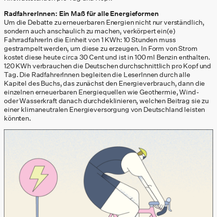
RadfahrerInnen: Ein Maß für alle Energieformen
Um die Debatte zu erneuerbaren Energien nicht nur verständlich,
sondern auch anschaulich zu machen, verkörpert ein(e)
FahrradfahrerIn die Einheit von 1 KWh: 10 Stunden muss
gestrampelt werden, um diese zu erzeugen. In Form von Strom
kostet diese heute circa 30 Cent und ist in 100 ml Benzin enthalten.
120 KWh verbrauchen die Deutschen durchschnittlich pro Kopf und
Tag. Die RadfahrerInnen begleiten die LeserInnen durch alle
Kapitel des Buchs, das zunächst den Energieverbrauch, dann die
einzelnen erneuerbaren Energiequellen wie Geothermie, Wind-
oder Wasserkraft danach durchdeklinieren, welchen Beitrag sie zu
einer klimaneutralen Energieversorgung von Deutschland leisten
könnten.