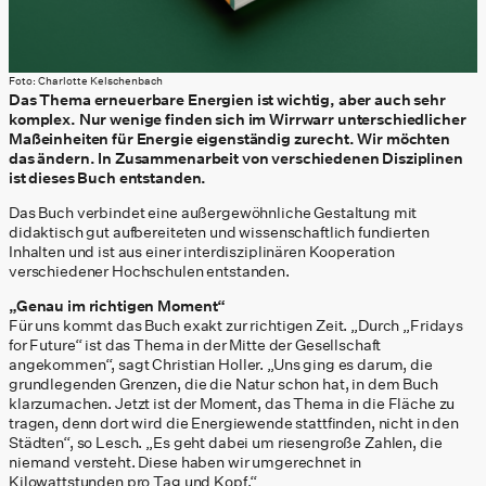
Foto: Charlotte Kelschenbach
Das Thema erneuerbare Energien ist wichtig, aber auch sehr
komplex. Nur wenige finden sich im Wirrwarr unterschiedlicher
Maßeinheiten für Energie eigenständig zurecht. Wir möchten
das ändern. In Zusammenarbeit von verschiedenen Disziplinen
ist dieses Buch entstanden.
Das Buch verbindet eine außergewöhnliche Gestaltung mit
didaktisch gut aufbereiteten und wissenschaftlich fundierten
Inhalten und ist aus einer interdisziplinären Kooperation
verschiedener Hochschulen entstanden.
„Genau im richtigen Moment“
Für uns kommt das Buch exakt zur richtigen Zeit. „Durch „Fridays
for Future“ ist das Thema in der Mitte der Gesellschaft
angekommen“, sagt Christian Holler. „Uns ging es darum, die
grundlegenden Grenzen, die die Natur schon hat, in dem Buch
klarzumachen. Jetzt ist der Moment, das Thema in die Fläche zu
tragen, denn dort wird die Energiewende stattfinden, nicht in den
Städten“, so Lesch. „Es geht dabei um riesengroße Zahlen, die
niemand versteht. Diese haben wir umgerechnet in
Kilowattstunden pro Tag und Kopf.“