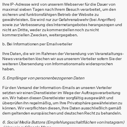
Ihre IP-Adresse wird von unserem Webserver für die Dauer von
maximal sieben Tagen nach Ihrem Besuch verarbeitet, um den
sicheren und funktionsfähigen Betrieb der Website zu
gewährleisten. Sie wird nur zur Gefahrenabwehr (bei Angriffen)
sowie zur Verbesserung des Internetangebotes herangezogen und
nicht an Dritte, weder zu kommerziellen noch zu nicht
kommerziellen Zwecken, weitergegeben.
b. Bei Informationen per Emailverteiler
Ihre Daten, die wir im Rahmen der Versendung von Veranstaltungs-
News verarbeiten löschen wir aus unserem Verteiler sofern Sie der
weiteren Übersendung von Informationsmails widersprochen
haben.
5. Empfänger von personenbezogenen Daten
Für den Versand der Information-Emails an unseren Verteiler
setzten wir einen Dienstleister im Wege der Auftragsverarbeitung
ein. Wir haben diesen Dienstleister sorgfältig ausgewählt und
überprüfen ihn regelmäßig, um Ihre Privatsphäre gewährleisten zu
können. Wir verpflichten diesen, Ihre Daten ausschließlich gemäß
dem geltenden europäischen und deutschen Recht zu behandeln.
6. Social Media Buttons (Empfehlungsschaltflächen von Instagram)