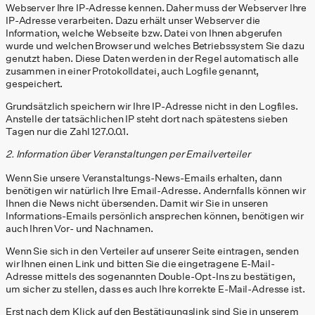
Webserver Ihre IP-Adresse kennen. Daher muss der Webserver Ihre
IP-Adresse verarbeiten. Dazu erhält unser Webserver die
Information, welche Webseite bzw. Datei von Ihnen abgerufen
wurde und welchen Browser und welches Betriebssystem Sie dazu
genutzt haben. Diese Daten werden in der Regel automatisch alle
zusammen in einer Protokolldatei, auch Logfile genannt,
gespeichert.
Grundsätzlich speichern wir Ihre IP-Adresse nicht in den Logfiles.
Anstelle der tatsächlichen IP steht dort nach spätestens sieben
Tagen nur die Zahl 127.0.0.1.
2. Information über Veranstaltungen per Emailverteiler
Wenn Sie unsere Veranstaltungs-News-Emails erhalten, dann
benötigen wir natürlich Ihre Email-Adresse. Andernfalls können wir
Ihnen die News nicht übersenden. Damit wir Sie in unseren
Informations-Emails persönlich ansprechen können, benötigen wir
auch Ihren Vor- und Nachnamen.
Wenn Sie sich in den Verteiler auf unserer Seite eintragen, senden
wir Ihnen einen Link und bitten Sie die eingetragene E-Mail-
Adresse mittels des sogenannten Double-Opt-Ins zu bestätigen,
um sicher zu stellen, dass es auch Ihre korrekte E-Mail-Adresse ist.
Erst nach dem Klick auf den Bestätigungslink sind Sie in unserem