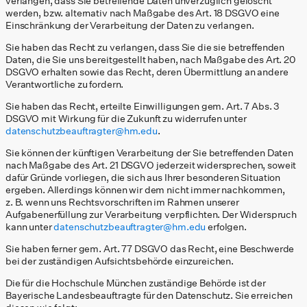
verlangen, dass Sie betreffende Daten unverzüglich gelöscht
werden, bzw. alternativ nach Maßgabe des Art. 18 DSGVO eine
Einschränkung der Verarbeitung der Daten zu verlangen.
Sie haben das Recht zu verlangen, dass Sie die sie betreffenden
Daten, die Sie uns bereitgestellt haben, nach Maßgabe des Art. 20
DSGVO erhalten sowie das Recht, deren Übermittlung an andere
Verantwortliche zu fordern.
Sie haben das Recht, erteilte Einwilligungen gem. Art. 7 Abs. 3
DSGVO mit Wirkung für die Zukunft zu widerrufen unter
datenschutzbeauftragter@hm.edu
.
Sie können der künftigen Verarbeitung der Sie betreffenden Daten
nach Maßgabe des Art. 21 DSGVO jederzeit widersprechen, soweit
dafür Gründe vorliegen, die sich aus Ihrer besonderen Situation
ergeben. Allerdings können wir dem nicht immer nachkommen,
z. B. wenn uns Rechtsvorschriften im Rahmen unserer
Aufgabenerfüllung zur Verarbeitung verpflichten. Der Widerspruch
kann unter
datenschutzbeauftragter@hm.edu
erfolgen.
Sie haben ferner gem. Art. 77 DSGVO das Recht, eine Beschwerde
bei der zuständigen Aufsichtsbehörde einzureichen.
Die für die Hochschule München zuständige Behörde ist der
Bayerische Landesbeauftragte für den Datenschutz. Sie erreichen