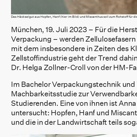
Das Häckselgut aus Hopfen, Hanf (hier im Bild) und Miscanthus soll zum Rohstoff für d
München, 19. Juli 2023 – Für die Herst
Verpackung – werden Zellulosefasern b
mit dem insbesondere in Zeiten des 
Zellstoffindustrie geht der Trend dahi
Dr. Helga Zollner-Croll von der HM-F
Im Bachelor Verpackungstechnik und Ve
Machbarkeitsstudie zur Verwendbarkei
Studierenden. Eine von ihnen ist Anna L
untersucht: Hopfen, Hanf und Miscanth
und die in der Landwirtschaft teils sog