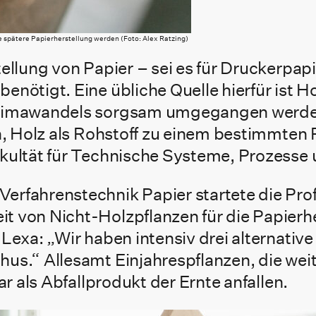
ie spätere Papierherstellung werden (Foto: Alex Ratzing)
ellung von Papier – sei es für Druckerpap
enötigt. Eine übliche Quelle hierfür ist
Klimawandels sorgsam umgegangen werden 
n, Holz als Rohstoff zu einem bestimmten P
akultät für Technische Systeme, Prozess
rfahrenstechnik Papier startete die Prof
t von Nicht-Holzpflanzen für die Papierh
exa: „Wir haben intensiv drei alternative 
us.“ Allesamt Einjahrespflanzen, die weit
ar als Abfallprodukt der Ernte anfallen.