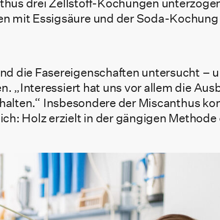
hus drei Zellstoff-Kochungen unterzogen
 mit Essigsäure und der Soda-Kochung mi
d die Fasereigenschaften untersucht – und
n. „Interessiert hat uns vor allem die Aus
f erhalten.“ Insbesondere der Miscanthus ko
ch: Holz erzielt in der gängigen Methode